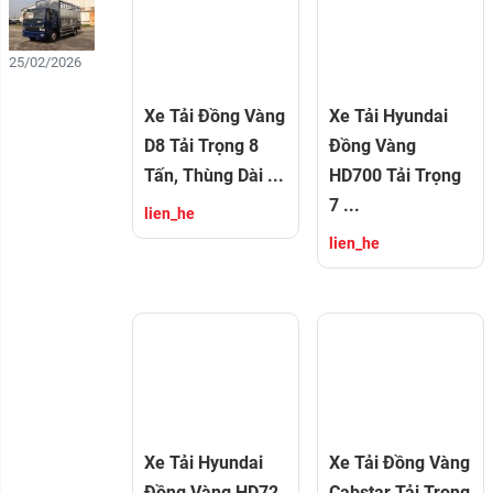
NS700:
Xuân
...
Bính
Ngọ
25/02/2026
2026
-
Cập
Xe Tải Đồng Vàng
Xe Tải Hyundai
Nhật
D8 Tải Trọng 8
Đồng Vàng
Bảng
...
Tấn, Thùng Dài ...
HD700 Tải Trọng
7 ...
lien_he
lien_he
Xe Tải Hyundai
Xe Tải Đồng Vàng
Đồng Vàng HD72
Cabstar Tải Trọng