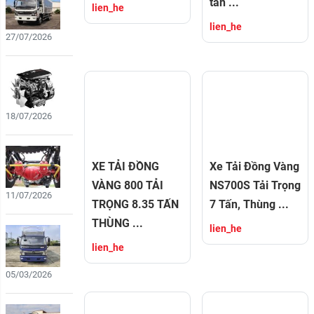
tấn ...
đồng
lien_he
bộ
lien_he
giữa
27/07/2026
động
cơ
Yuchai
Động
-
cơ
hộp
Nissan
số
Nhật
18/07/2026
...
Bản
chính
hãng
Xe
–
tải
XE TẢI ĐỒNG
Xe Tải Đồng Vàng
Nền
Đồng
VÀNG 800 TẢI
NS700S Tải Trọng
...
Vàng
11/07/2026
NS700
TRỌNG 8.35 TẤN
7 Tấn, Thùng ...
–
THÙNG ...
Thanh
lien_he
Đánh
cân
Giá
lien_he
bằng
Xe
...
Tải
05/03/2026
Nissan
Đồng
Vàng
Chào