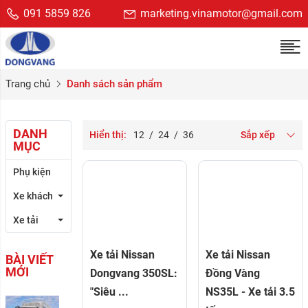
091 5859 826
marketing.vinamotor@gmail.com
Trang chủ
Danh sách sản phẩm
DANH
Hiển thị:
12
/
24
/
36
Sắp xếp
MỤC
Phụ kiện
Xe khách
Xe tải
Xe tải Nissan
Xe tải Nissan
BÀI VIẾT
MỚI
Dongvang 350SL:
Đồng Vàng
"Siêu ...
NS35L - Xe tải 3.5
Sự